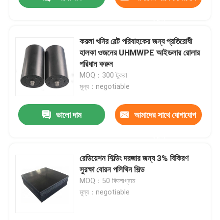
করুন
কয়লা খনির বেল্ট পরিবাহকের জন্য প্রতিরোধী
হালকা ওজনের UHMWPE আইডলার রোলার
পরিধান করুন
MOQ：300 টুকরা
মূল্য：negotiable
ভালো দাম
আমাদের সাথে যোগাযোগ
করুন
বাড়ি
রেডিয়েশন শিল্ডিং দরজার জন্য 3% বিকিরণ
সুরক্ষা বোরন পলিথিন শিল্ড
MOQ：50 কিলোগ্রাম
পণ্য
মূল্য：negotiable
আমাদের সম্পর্কে