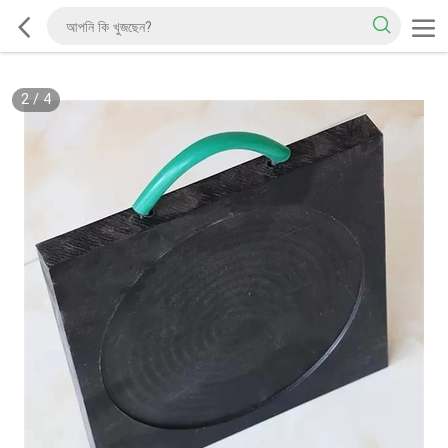
2
/
4