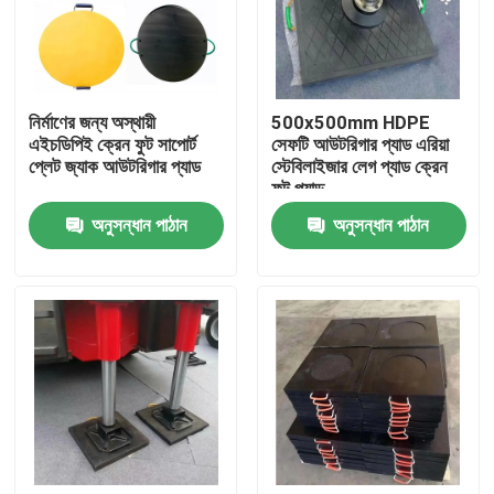
কারখানা ভ্রমণ
নির্মাণের জন্য অস্থায়ী
500x500mm HDPE
মান নিয়ন্ত্রণ
এইচডিপিই ক্রেন ফুট সাপোর্ট
সেফটি আউটরিগার প্যাড এরিয়া
প্লেট জ্যাক আউটরিগার প্যাড
স্টেবিলাইজার লেগ প্যাড ক্রেন
ফুট প্যাড
যোগাযোগ করুন
অনুসন্ধান পাঠান
অনুসন্ধান পাঠান
খবর
পলিথিন প্লাস্টিকের শীট
UHMWPE লাইনার
গ্রাউন্ড প্রোটেকশন ম্যাট