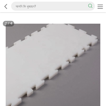
2
/
4