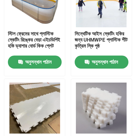
কারখানা ভ্রমণ
স্টিল ফ্রেমের সাথে প্লাস্টিক
সিন্থেটিক আইস স্কেটিং হকির
মান নিয়ন্ত্রণ
স্কেটিং রিঙ্কের বেড়া এইচডিপিই
জন্য UHMWPE প্লাস্টিক শীট
হকি ড্যাশার বোর্ড কিক প্লেট
কৃত্রিম স্কি পৃষ্ঠ
যোগাযোগ করুন
অনুসন্ধান পাঠান
অনুসন্ধান পাঠান
খবর
পলিথিন প্লাস্টিকের শীট
UHMWPE লাইনার
গ্রাউন্ড প্রোটেকশন ম্যাট