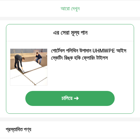
আরো দেখুন
এর সেরা মূল্য পান
পোর্টেবল পলিথিন উপাদান UHMWPE আইস
স্কেটিং রিঙ্ক হকি ফ্লোরিং টাইলস
চালিয়ে
প্রস্তাবিত পণ্য