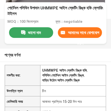
পোর্টেবল পলিথিন উপাদান UHMWPE আইস স্কেটিং রিঙ্ক হকি ফ্লোরিং
টাইলস
MOQ：100 কিলোগ্রাম
মূল্য：negotiable
ভালো দাম
আমাদের সাথে যোগাযোগ
করুন
পণ্যের বর্ণনা
UHMWPE আইস স্কেটিং রিঙ্ক হকি
,
লক্ষণীয় করা:
পলিথিন পোর্টেবল আইস স্কেটিং রিঙ্ক
,
বাড়ির উঠোন আইস স্কেটিং রিঙ্ক
উৎপত্তি স্থল
চীন
ডেলিভারি সময়
আমানত প্রাপ্তির 15-20 দিন পরে