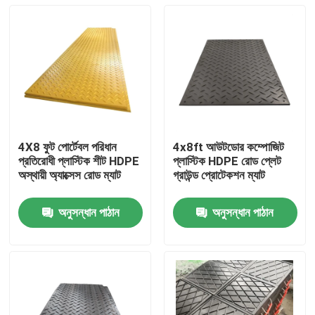
4X8 ফুট পোর্টেবল পরিধান
4x8ft আউটডোর কম্পোজিট
প্রতিরোধী প্লাস্টিক শীট HDPE
প্লাস্টিক HDPE রোড প্লেট
অস্থায়ী অ্যাক্সেস রোড ম্যাট
গ্রাউন্ড প্রোটেকশন ম্যাট
অনুসন্ধান পাঠান
অনুসন্ধান পাঠান
বাড়ি
পণ্য
আমাদের সম্পর্কে