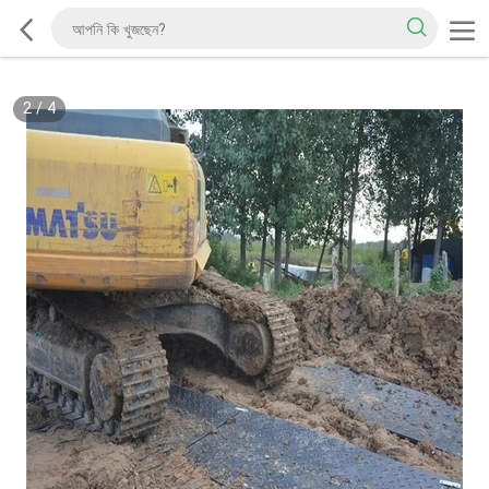
2
/
4