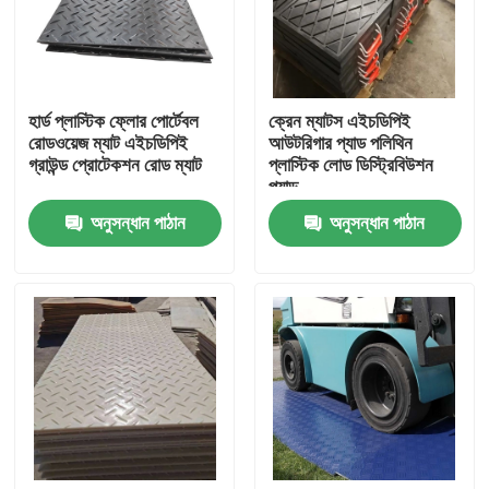
কারখানা ভ্রমণ
হার্ড প্লাস্টিক ফ্লোর পোর্টেবল
ক্রেন ম্যাটস এইচডিপিই
মান নিয়ন্ত্রণ
রোডওয়েজ ম্যাট এইচডিপিই
আউটরিগার প্যাড পলিথিন
গ্রাউন্ড প্রোটেকশন রোড ম্যাট
প্লাস্টিক লোড ডিস্ট্রিবিউশন
প্যাড
যোগাযোগ করুন
অনুসন্ধান পাঠান
অনুসন্ধান পাঠান
খবর
পলিথিন প্লাস্টিকের শীট
UHMWPE লাইনার
গ্রাউন্ড প্রোটেকশন ম্যাট