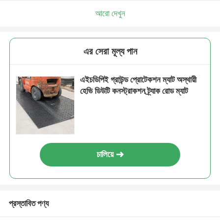
আরো দেখুন
এর সেরা মূল্য পান
এইচডিপিই গ্রাউন্ড প্রোটেকশন ম্যাট অস্থায়ী
হেভি ডিউটি ​​কনস্ট্রাকশন ট্র্যাক রোড ম্যাট
চালিয়ে
প্রস্তাবিত পণ্য